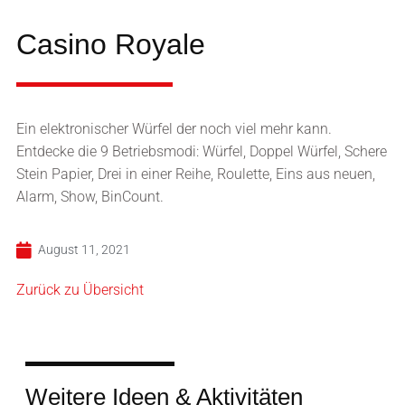
Casino Royale
Ein elektronischer Würfel der noch viel mehr kann.
Entdecke die 9 Betriebsmodi: Würfel, Doppel Würfel, Schere
Stein Papier, Drei in einer Reihe, Roulette, Eins aus neuen,
Alarm, Show, BinCount.
August 11, 2021
Zurück zu Übersicht
Weitere Ideen & Aktivitäten