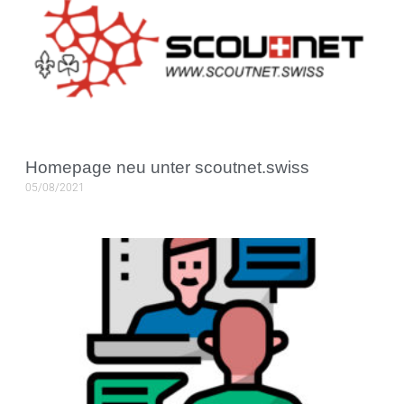
Homepage neu unter scoutnet.swiss
05/08/2021